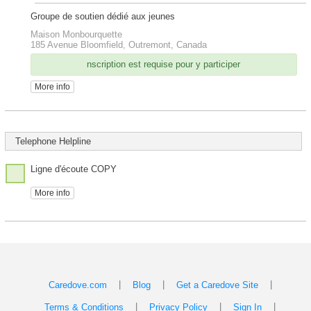
Groupe de soutien dédié aux jeunes
Maison Monbourquette
185 Avenue Bloomfield, Outremont, Canada
nscription est requise pour y participer
More info
Telephone Helpline
Ligne d'écoute COPY
More info
|
|
|
Caredove.com
Blog
Get a Caredove Site
|
|
|
Terms & Conditions
Privacy Policy
Sign In